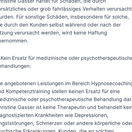
hristine Gasser haftet für Schäden, die durch
orsätzliches oder grob fahrlässiges Verhalten verursacht
urden. Für sonstige Schäden, insbesondere für solche,
ie durch den Kunden selbst während oder nach der
itzung verursacht werden, wird keine Haftung
bernommen.
. Kein Ersatz für medizinische oder psychotherapeutisch
ehandlungen:
ie angebotenen Leistungen im Bereich Hypnosecoachin
nd Kompetenztraining stellen keinen Ersatz für eine
edizinische oder psychotherapeutische Behandlung dar
hristine Gasser ist keine Therapeutin und behandelt kei
iagnostizierten Krankheiten wie Depressionen,
ngststörungen, Schmerzen oder andere körperliche ode
sychische Erkrankungen. Kunden, die an solchen